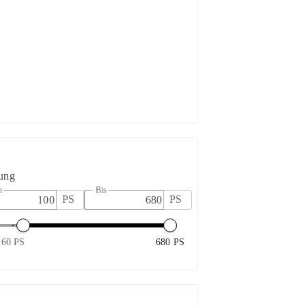
tung
n
Bis
PS
PS
60 PS
680 PS