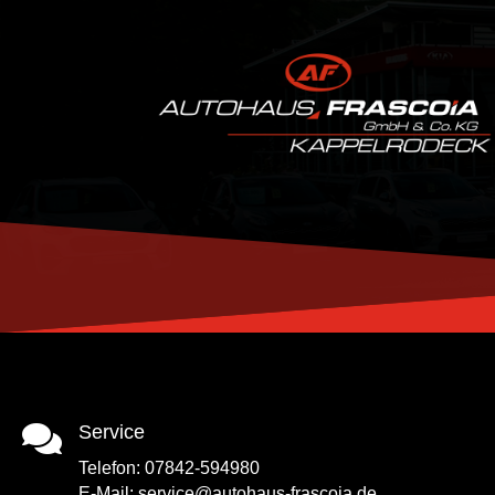

Service
Tele
fon:
07842-594980
E-Mail:
service@autohaus-frascoia.de