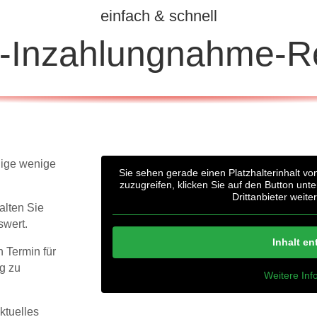
einfach & schnell
e-Inzahlungnahme-R
nige wenige
Sie sehen gerade einen Platzhalterinhalt v
zuzugreifen, klicken Sie auf den Button unt
Drittanbieter weit
alten Sie
swert.
Inhalt en
 Termin für
g zu
Weitere Inf
ktuelles