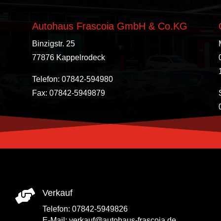
Autohaus Frascoia GmbH & Co.KG
Binzigstr. 25
77876 Kappelrodeck
Telefon: 07842-594980
Fax: 07842-5949879

Verkauf
Telefon:
07842-5949826
E-Mail:
verkauf@autohaus-frascoia.de